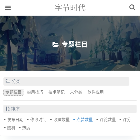
字节时代
专题栏目
分类
专题栏目
实用技巧
技术笔记
未分类
软件应用
排序
发布日期
修改时间
收藏数量
点赞数量
评论数量
评分
随机
热度