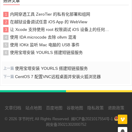
热评文章
内网穿透工具 ZeroTier 的私有化部署和组网
1
在越狱设备调试任意 iOS App 的 WebView
2
让 Xcode 支持使用 root 权限调试 iOS 设备上的任何应用或进程
3
使用 IDA microcode 去除 ollvm 混淆
4
使用 IOKit 监听 Mac 电脑的 USB 事件
5
使用宝塔安装 YOURLS 搭建短链接服务
6
使用宝塔安装 YOURLS 搭建短链接服务
上一篇
CentOS 7 配置VNC远程桌面并安装火狐浏览器
下一篇
文章归档
站点地图
百度地图
谷歌地图
隐私政策
退款政策
© 2026 字节时代 All Rights Reserved.
闽ICP备2021017554号-1
闽公
网安备35021302000752