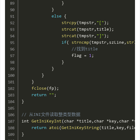
}
}
else
{
strcpy
(
tmpstr
,
"["
)
;
strcat
(
tmpstr
,
title
)
;
strcat
(
tmpstr
,
"]"
)
;
if
(
strncmp
(
tmpstr
,
szLine
,
strle
//找到title
                    flag 
=
1
;
}
}
}
}
fclose
(
fp
)
;
return
""
;
}
// 从INI文件读取整类型数据
int 
GetIniKeyInt
(
char 
*
title
,
char 
*
key
,
char 
*
fi
return
atoi
(
GetIniKeyString
(
title
,
key
,
filen
}