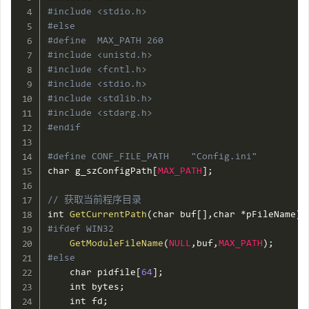
#include <stdio.h>
#else
#define  MAX_PATH 260
#include <unistd.h>
#include <fcntl.h>
#include <stdio.h>
#include <stdlib.h>
#include <stdarg.h>
#endif
#define CONF_FILE_PATH    "Config.ini"
char g_szConfigPath
[
MAX_PATH
]
;
// 获取当前程序目录
int 
GetCurrentPath
(
char buf
[
]
,
char 
*
pFileName
)
#ifdef WIN32
GetModuleFileName
(
NULL
,
buf
,
MAX_PATH
)
;
#else
    char pidfile
[
64
]
;
    int bytes
;
    int fd
;