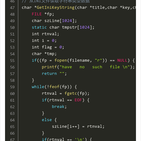
// 从INI文件读取字符串类型数据
char 
*
GetIniKeyString
(
char 
*
title
,
char 
*
key
,
cha
FILE
*
fp
;
    char szLine
[
1024
]
;
static
 char tmpstr
[
1024
]
;
    int rtnval
;
    int i 
=
0
;
    int flag 
=
0
;
    char 
*
tmp
;
if
(
(
fp 
=
fopen
(
filename
,
"r"
)
)
==
NULL
)
{
printf
(
"have   no   such   file \n"
)
;
return
""
;
}
while
(
!
feof
(
fp
)
)
{
        rtnval 
=
fgetc
(
fp
)
;
if
(
rtnval 
==
EOF
)
{
break
;
}
else
{
            szLine
[
i
++
]
=
 rtnval
;
}
if
(
rtnval 
==
'\n'
)
{