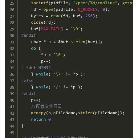
sprintf
(
pidfile
,
"/proc/%d/cmdline"
,
getpid
    fd 
=
open
(
pidfile
,
O_RDONLY
,
0
)
;
    bytes 
=
read
(
fd
,
 buf
,
256
)
;
close
(
fd
)
;
    buf
[
MAX_PATH
]
=
'\0'
;
#endif
    char 
*
 p 
=
&
buf
[
strlen
(
buf
)
]
;
do
{
*
p 
=
'\0'
;
        p
--
;
#ifdef WIN32
}
while
(
'\\'
!=
*
p 
)
;
#else
}
while
(
'/'
!=
*
p 
)
;
#endif
    p
++
;
//配置文件目录
memcpy
(
p
,
pFileName
,
strlen
(
pFileName
)
)
;
return
0
;
}