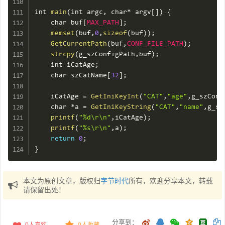
int 
main
(
int argc
,
 char
*
 argv
[
]
)
{
    char buf
[
MAX_PATH
]
;
memset
(
buf
,
0
,
sizeof
(
buf
)
)
;
GetCurrentPath
(
buf
,
CONF_FILE_PATH
)
;
strcpy
(
g_szConfigPath
,
buf
)
;
    int iCatAge
;
    char szCatName
[
32
]
;
    iCatAge 
=
GetIniKeyInt
(
"CAT"
,
"age"
,
g_szConf
    char 
*
a 
=
GetIniKeyString
(
"CAT"
,
"name"
,
g_sz
printf
(
"%d\r\n"
,
iCatAge
)
;
printf
(
"%s\r\n"
,
a
)
;
return
0
;
}
本文为原创文章，版权归
字节时代
所有，欢迎分享本文，转载
请保留出处！
分享到：