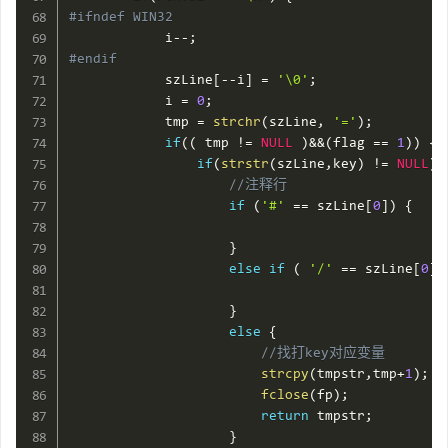
#ifndef WIN32
            i
--
;
#endif
            szLine
[
--
i
]
=
'\0'
;
            i 
=
0
;
            tmp 
=
strchr
(
szLine
,
'='
)
;
if
(
(
 tmp 
!=
NULL
)
&&
(
flag 
==
1
)
)
{
if
(
strstr
(
szLine
,
key
)
!=
NULL
)
//注释行
if
(
'#'
==
 szLine
[
0
]
)
{
}
else
if
(
'/'
==
 szLine
[
0
]
}
else
{
//找打key对应变量
strcpy
(
tmpstr
,
tmp
+
1
)
;
fclose
(
fp
)
;
return
 tmpstr
;
}