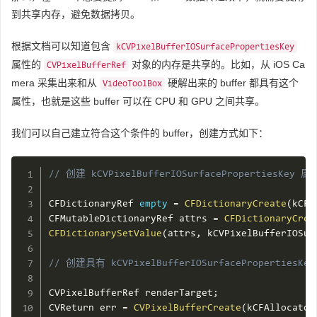
到共享内存，避免数据拷贝。
根据文档可以知道包含
kCVPixelBufferIOSurfacePropertiesKey
属性的
对象的内存是共享的。比如，从 iOS Ca
CVPixelBufferRef
mera 采集出来和从
硬解出来的 buffer 都具有这个
VideoToolBox
属性，也就是这些 buffer 可以在 CPU 和 GPU 之间共享。
我们可以自己建立符合这个条件的 buffer，创建方式如下：
// 创建 kCVPixelBufferIOSurfacePropertiesKey 属
CFDictionaryRef 
empty
=
CFDictionaryCreate
(
kCFA
CFMutableDictionaryRef attrs 
=
CFDictionaryCrea
CFDictionarySetValue
(
attrs
,
 kCVPixelBufferIOSur
// 创建具有 kCVPixelBufferIOSurfacePropertiesKe
CVPixelBufferRef renderTarget
;
CVReturn err 
=
CVPixelBufferCreate
(
kCFAllocator