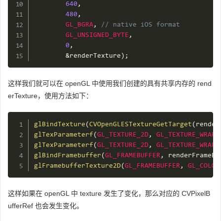
640
,
480
,
GL_BGRA
,
// native iOS format
GL_UNSIGNED_BYTE
,
0
,
&
renderTexture
)
;
这样我们就可以在 openGL 中使用我们创建的具有共享内存的 rend
erTexture，使用方法如下：
glBindTexture
(
CVOpenGLESTextureGetTarget
(
render
glTexParameterf
(
GL_TEXTURE_2D
,
GL_TEXTURE_WRAP_
glTexParameterf
(
GL_TEXTURE_2D
,
GL_TEXTURE_WRAP_
glBindFramebuffer
(
GL_FRAMEBUFFER
,
 renderFrameBu
glFramebufferTexture2D
(
GL_FRAMEBUFFER
,
GL_COLOR
这样如果在 openGL 中 texture 发生了变化，那么对应的 CVPixelB
ufferRef 也会发生变化。