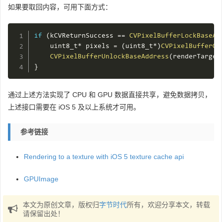
如果要取回内容，可用下面方式：
if
(
kCVReturnSuccess 
==
CVPixelBufferLockBaseAd
    uint8_t
*
 pixels 
=
(
uint8_t
*
)
CVPixelBufferGe
CVPixelBufferUnlockBaseAddress
(
renderTarget
}
通过上述方法实现了 CPU 和 GPU 数据直接共享，避免数据拷贝，
上述接口需要在 iOS 5 及以上系统才可用。
参考链接
Rendering to a texture with iOS 5 texture cache api
GPUImage
本文为原创文章，版权归
字节时代
所有，欢迎分享本文，转载
请保留出处！