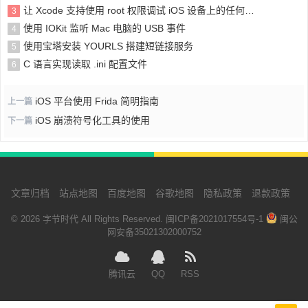
让 Xcode 支持使用 root 权限调试 iOS 设备上的任何应用或进程
3
使用 IOKit 监听 Mac 电脑的 USB 事件
4
使用宝塔安装 YOURLS 搭建短链接服务
5
C 语言实现读取 .ini 配置文件
6
iOS 平台使用 Frida 简明指南
上一篇
iOS 崩溃符号化工具的使用
下一篇
文章归档
站点地图
百度地图
谷歌地图
隐私政策
退款政策
© 2026 字节时代 All Rights Reserved.
闽ICP备2021017554号-1
闽公
网安备35021302000752
腾讯云
QQ
RSS