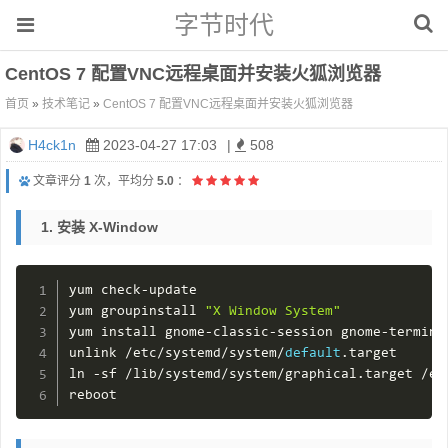
字节时代
CentOS 7 配置VNC远程桌面并安装火狐浏览器
首页
»
技术笔记
»
CentOS 7 配置VNC远程桌面并安装火狐浏览器
H4ck1n
2023-04-27 17:03
|
508
文章评分
1
次，平均分
5.0
：
1. 安装 X-Window
yum check
-
update

yum groupinstall 
"X Window System"
yum install gnome
-
classic
-
session gnome
-
termina
unlink 
/
etc
/
systemd
/
system
/
default
.
target

ln 
-
sf 
/
lib
/
systemd
/
system
/
graphical
.
target 
/
et
reboot