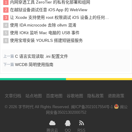
内网穿透工具 ZeroTier 的私有化部署和组网
1
在越狱设备调试任意 iOS App 的 WebView
2
让 Xcode 支持使用 root 权限调试 iOS 设备上的任何应用或进程
3
使用 IDA microcode 去除 ollvm 混淆
4
使用 IOKit 监听 Mac 电脑的 USB 事件
5
使用宝塔安装 YOURLS 搭建短链接服务
6
C 语言实现读取 .ini 配置文件
上一篇
WCDB 简明使用指南
下一篇
文章归档
站点地图
百度地图
谷歌地图
隐私政策
退款政策
© 2026 字节时代 All Rights Reserved.
闽ICP备2021017554号-1
闽公
网安备35021302000752
腾讯云
QQ
RSS