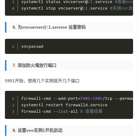
systemctl status vncserver@
:
1.
service 
#查看nvc
systemctl stop vncserver@
:
1.
service 
#关闭nvc会
6. 为vncserver@:1.service 设置密码
vncpasswd
7. 添加防火墙放行端口
5901开始，想用几个实例就开几个端口
firewall
-
cmd 
--
add
-
port
=
5901
-
5905
/
tcp 
--
permane
systemctl restart firewalld
.
service

firewall
-
cmd 
--
list
-
all 
# 查看结果
8. 设置vnc实例1开机启动