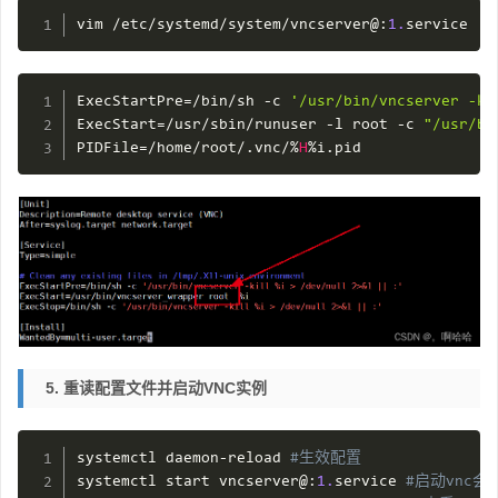
vim 
/
etc
/
systemd
/
system
/
vncserver@
:
1.
service
ExecStartPre
=
/
bin
/
sh 
-
c 
'/usr/bin/vncserver -ki
ExecStart
=
/
usr
/
sbin
/
runuser 
-
l root 
-
c 
"/usr/bi
PIDFile
=
/
home
/
root
/
.
vnc
/
%
H
%
i
.
pid
5. 重读配置文件并启动VNC实例
systemctl daemon
-
reload 
#生效配置
systemctl start vncserver@
:
1.
service 
#启动vnc会