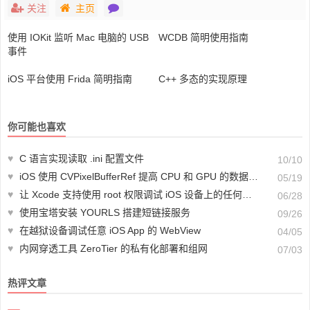
关注
主页
使用 IOKit 监听 Mac 电脑的 USB
WCDB 简明使用指南
事件
iOS 平台使用 Frida 简明指南
C++ 多态的实现原理
你可能也喜欢
♥
C 语言实现读取 .ini 配置文件
10/10
♥
iOS 使用 CVPixelBufferRef 提高 CPU 和 GPU 的数据传输效率
05/19
♥
让 Xcode 支持使用 root 权限调试 iOS 设备上的任何应用或进程
06/28
♥
使用宝塔安装 YOURLS 搭建短链接服务
09/26
♥
在越狱设备调试任意 iOS App 的 WebView
04/05
♥
内网穿透工具 ZeroTier 的私有化部署和组网
07/03
热评文章