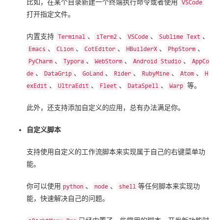
比如，在某个目录新建一个终端执行命令或者使用
VSCode
打开指定文件。
内置支持
、
、
、
、
Terminal
iTerm2
VSCode
Sublime Text
、
、
、
、
、
Emacs
CLion
CotEditor
HBuilderX
PhpStorm
、
、
、
、
PyCharm
Typora
WebStorm
Android Studio
AppCo
、
、
、
、
、
、
de
DataGrip
GoLand
Rider
RubyMine
Atom
H
、
、
、
、
等。
exEdit
UltraEdit
Fleet
DataSpell
Warp
此外，还支持添加自定义的应用，总有办法满足你。
自定义脚本
支持使用自定义的工作流脚本来实现属于自己的右键菜单功
能。
你可以使用
、
、
等任何脚本来实现功
python
node
shell
能，快速解决自己的问题。