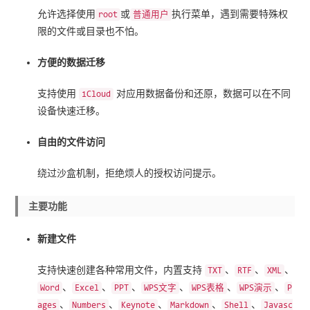
允许选择使用
或
执行菜单，遇到需要特殊权
root
普通用户
限的文件或目录也不怕。
方便的数据迁移
支持使用
对应用数据备份和还原，数据可以在不同
iCloud
设备快速迁移。
自由的文件访问
绕过沙盒机制，拒绝烦人的授权访问提示。
主要功能
新建文件
支持快速创建各种常用文件，内置支持
、
、
、
TXT
RTF
XML
、
、
、
、
、
、
Word
Excel
PPT
WPS文字
WPS表格
WPS演示
P
、
、
、
、
、
ages
Numbers
Keynote
Markdown
Shell
Javasc