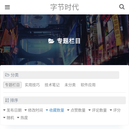
字节时代
专题栏目
分类
专题栏目
实用技巧
技术笔记
未分类
软件应用
排序
发布日期
修改时间
收藏数量
点赞数量
评论数量
评分
随机
热度