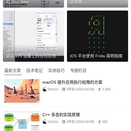
的 WebView
全指南
让 Xcode 支持使用 root 权限
调试 iOS 设备上的任何应用或
iOS 平台使用 Frida 简明指南
进程
最新文章
技术笔记
实用技巧
专题栏目
macOS 提升应用执行权限的方案
h4ck1n
4年前 (2022-04-05)
1,588
C++ 多态的实现原理
h4ck1n
4年前 (2022-04-05)
692