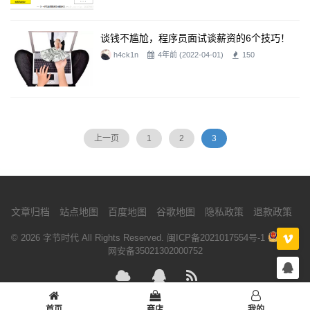
谈钱不尴尬，程序员面试谈薪资的6个技巧！
h4ck1n
4年前 (2022-04-01)
150
上一页
1
2
3
文章归档
站点地图
百度地图
谷歌地图
隐私政策
退款政策
© 2026 字节时代 All Rights Reserved.
闽ICP备2021017554号-1
闽公
网安备35021302000752
腾讯云
QQ
RSS
首页
商店
我的