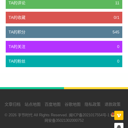
TA的评论
11
TA的收藏
0/1
TA的积分
545
TA的关注
0
TA的粉丝
0
文章归档
站点地图
百度地图
谷歌地图
隐私政策
退款政策
© 2026 字节时代 All Rights Reserved.
闽ICP备2021017554号-1
闽公
网安备35021302000752