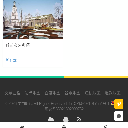
商品购买测试
1.00
文章归档
站点地图
百度地图
谷歌地图
隐私政策
退款政策
© 2026 字节时代 All Rights Reserved.
闽ICP备2021017554号-1
闽公
网安备35021302000752
腾讯云
QQ
RSS