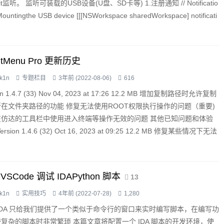
it监听。 监听可装载的USB设备(U盘、SD卡等) 1.注册通知 // Notificatio
 Mountingthe USB device [[[NSWorkspace sharedWorkspace] notificati
ghtMenu Pro 更新历史
k1n
专题栏目
3年前 (2022-08-06)
616
on 1.4.7 (33) Nov 04, 2023 at 17:26 12.2 MB 增加复制路径时允许复制
在文件夹路径的功能 修复无法使用ROOT权限执行操作的问题（重要)
在仿达的工具栏中使用进入终端等操作无效的问题 其他已知问题和体验
rsion 1.4.6 (32) Oct 16, 2023 at 09:25 12.2 MB 修复某些情况下无法
序主窗口的...
VSCode 调试 IDAPython 脚本
13
k1n
实用技巧
4年前 (2022-07-28)
1,280
IDA 只给我们提供了一个类似于命令行的窗口来实时编写脚本，在编写功
复杂的脚本时非常繁琐 本篇文章将配置一个 IDA 脚本的开发环境，使