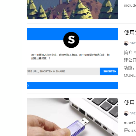
includ
使用
h4c
简介 
建公
功能，
OURLS
S/YOU
使用 
h4c
mac
是di