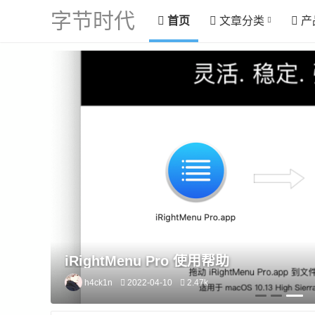
字节时代
首页
文章分类
产
iRightMenu Pro 使用帮助
h4ck1n
2022-04-10
2.47k