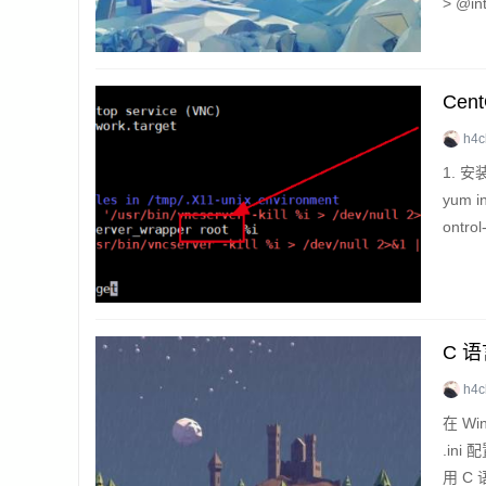
> @in
Ce
h4c
1. 安装
yum in
ontrol
C 语
h4c
在 Win
.in
用 C