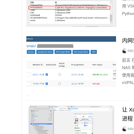
用 V
Pytho
ode 0
内网
h4c
前言 
NAS
使用各
nVP
理进行
里介绍另
让 X
进程
h4c