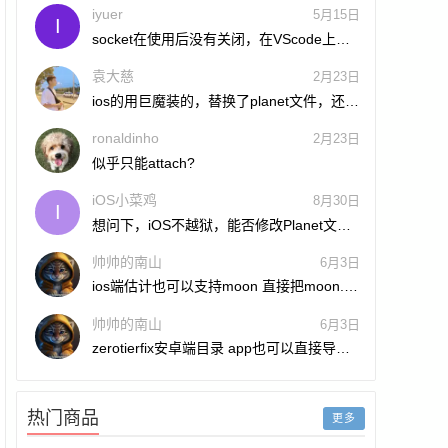
iyuer
5月15日
I
socket在使用后没有关闭，在VScode上断
开调试之后，...
袁大慈
2月23日
ios的用巨魔装的，替换了planet文件，还是
会显示602...
ronaldinho
2月23日
似乎只能attach?
iOS小菜鸡
8月30日
I
想问下，iOS不越狱，能否修改Planet文
件？
帅帅的南山
6月3日
ios端估计也可以支持moon 直接把moon.d
文...
帅帅的南山
6月3日
zerotierfix安卓端目录 app也可以直接导
入...
热门商品
更多