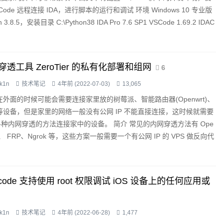
SCode 远程连接 IDA，进行脚本的运行和调试 环境 Windows 10 专业版
n 3.8.5，安装目录 C:\Python38 IDA Pro 7.6 SP1 VSCode 1.69.2 IDAC
.3.0 配置 Py...
穿透工具 ZeroTier 的私有化部署和组网
6
k1n
技术笔记
4年前 (2022-07-03)
13,065
在外面的时候可能会需要连接家里放的树莓派、智能路由器(Openwrt)、
 等设备，但是家里的网络一般没有公网 IP 不能直接连接，这时候就需要
种内网穿透的方法连接家中的设备。 简介 常见的内网穿透方法有 Ope
N、 FRP、Ngrok 等，这些方案一般需要一个有公网 IP 的 VPS 做反向代
内网穿透连接，连接的速度取决于做中转代理的 VPS 的最大带宽。 这
...
code 支持使用 root 权限调试 iOS 设备上的任何应用或
k1n
技术笔记
4年前 (2022-06-28)
1,477