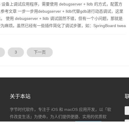
S 设备上调试应用程序，需要使用 debugserver + lldb 的方式，配置方
参考文章 一步一步用debugserver + lldb代替gdb进行动态调试，这里
。 使用 debugserver + lldb 调试固然不错，但有一个小问题，那就是
为麻烦。虽然已经有一些插件简化了调试步骤，如：SpringBoard twea
图标启动debugserver，但...
3
下一页
关于本站
字节时代软件，专注于 iOS 和 macOS 应用开发，以「软
件改变生活」为使命，为人们提供便捷、实用的优质软
件，让工作更高效，让生活更美好。