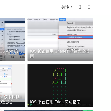
关注
S App 的
iOS 设备使用 Charles 抓包完全指
南
 Pro - mac 上强大的右键菜单工具，支持脚本
ot 权限调试 i
4.85k
用或进程
iOS 平台使用 Frida 简明指南