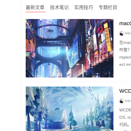
最新文章
技术笔记
实用技巧
专题栏目
ma
h4c
在ma
咋整？ 
nspe
ect m
WC
h4c
WCD
OS, 
代码。 