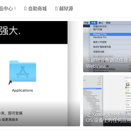
品中心
自助商城
越狱源
在越狱设备调试任意 iO
WebView
iRightMenu
让 Xcode 支持使用 ro
h4ck1n
2022-04-04
OS 设备上的任何应