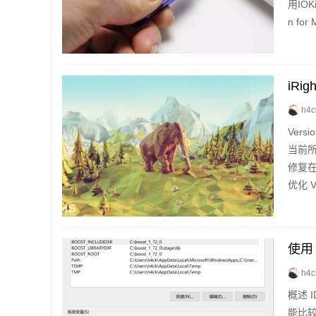
用IOK
n for
o...
iRi
h4c
Versi
当前所
修复
优化 Ve
打开程
使用 
h4c
概述 
能比较